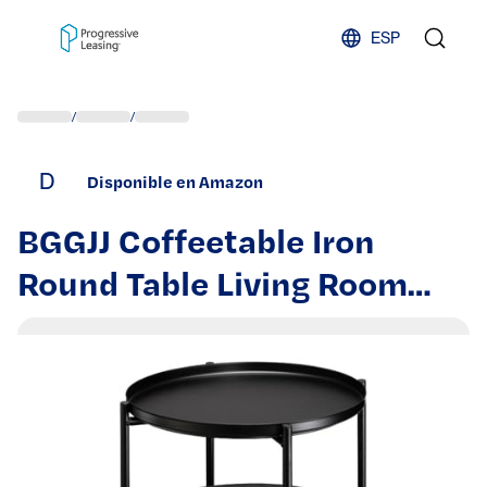
Skip to content
ESP
/
/
D
Disponible en Amazon
BGGJJ Coffeetable Iron
Round Table Living Room
Coffee Table Sofa Side Table
Bedroom Simple Bedside
Table Storage Cabinet
Coffee Tables for Living