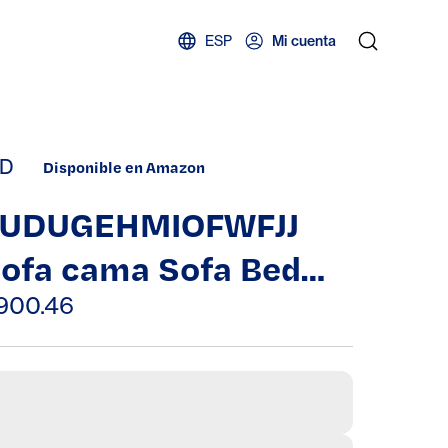
ESP
Mi cuenta
D
Disponible en Amazon
FUDUGEHMIOFWFJJ
ofa cama Sofa Bed
ouch2 Piece Sofa Set
900.46
lack VelvetSuitable
or Living Rooms,
edrooms, and