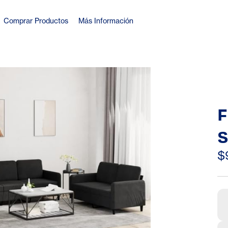
Comprar Productos
Más Información
S
c
$
B
f
b