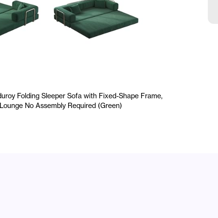
C
B
L
R
rduroy Folding Sleeper Sofa with Fixed-Shape Frame,
 Lounge No Assembly Required (Green)