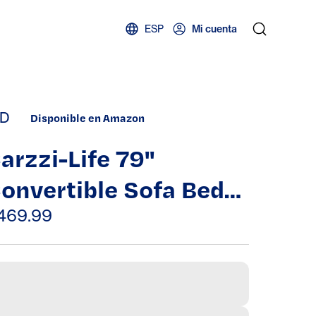
ESP
Mi cuenta
D
Disponible en Amazon
arzzi-Life 79"
onvertible Sofa Bed
ith Pillows, Corduroy
469.99
olding Sleeper Sofa
ith Fixed-Shape
rame, Boneless