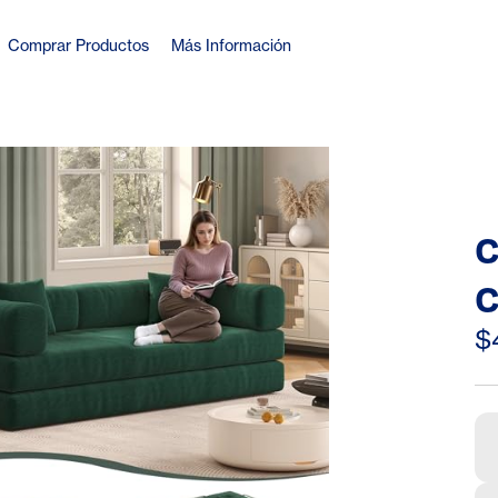
Comprar Productos
Más Información
C
C
w
$
F
w
F