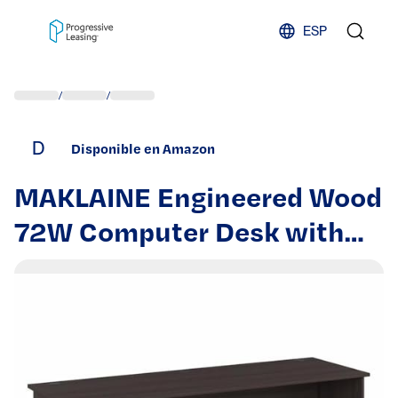
Skip to content
ESP
/
/
D
Disponible en Amazon
MAKLAINE Engineered Wood
72W Computer Desk with
Drawers in Heather Gray