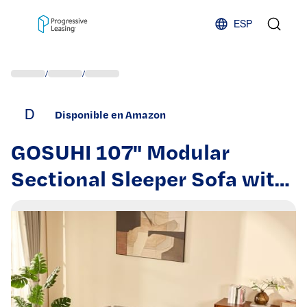
Skip to content
ESP
/
/
D
Disponible en Amazon
GOSUHI 107" Modular
Sectional Sleeper Sofa with
Pull Out Bed, U Shaped
Sectional Couch with
Storage, Extra Wide & Deep
Seat Couches for Living