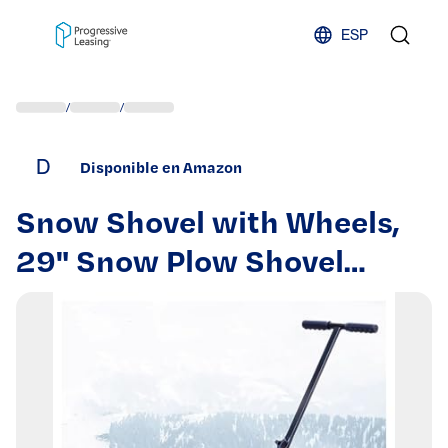
Skip to content
ESP
/
/
D
Disponible en Amazon
Snow Shovel with Wheels,
29" Snow Plow Shovel
Angle Height Adjustable
Padded Handle Efficient
Snow Clean Tool for
Driveway or