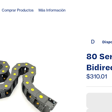
Comprar Productos
Más Información
D
Disp
80 Ser
Bidire
Cable
$310.01
Machi
Trans
mm)