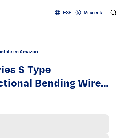
ESP
Mi cuenta
onible en Amazon
ies S Type
ctional Bending Wire
 Drag Chain CNC
ne Tools
mission(R200,80x350