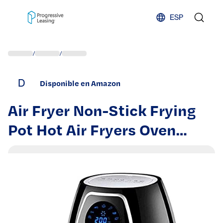
Skip to content
ESP
/
/
D
Disponible en Amazon
Air Fryer Non-Stick Frying
Pot Hot Air Fryers Oven
W/Programmable 7 Cook
Presets For Air Frying
Roasting Baking & Broiling
1300W Air Cooker W/LED