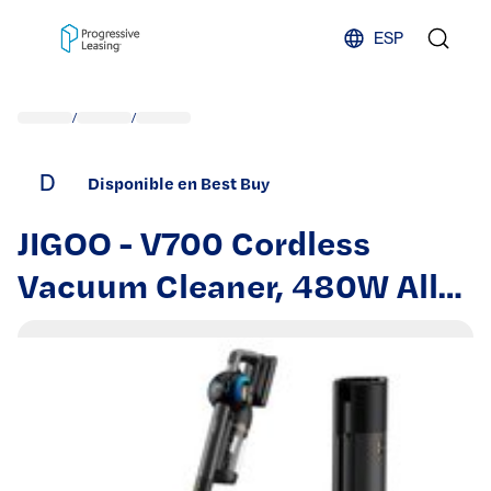
Skip to content
ESP
/
/
D
Disponible en Best Buy
JIGOO - V700 Cordless
Vacuum Cleaner, 480W All-
In-One Stick Vacuum with
Dual LED, 33KPa Suction,
55min Runtime, 2.5L Dust
Bag - Black