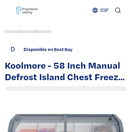
Skip to content
ESP
/
/
D
Disponible en Best Buy
Koolmore - 58 Inch Manual
Defrost Island Chest Freezer
14 cu. ft. Capacity - White