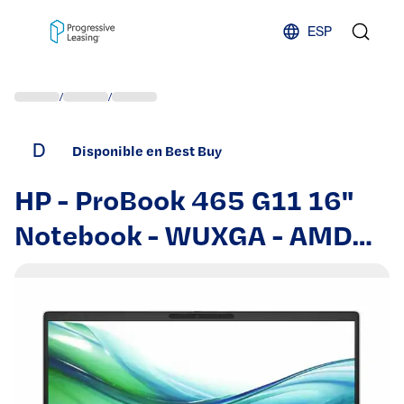
Skip to content
ESP
/
/
D
Disponible en Best Buy
HP - ProBook 465 G11 16"
Notebook - WUXGA - AMD
Ryzen 5 7535U - 16 GB -
512 GB SSD - English
Keyboard - Smar - Pike
Silver