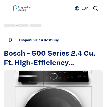
Skip to content
ESP
/
/
D
Disponible en Best Buy
Bosch - 500 Series 2.4 Cu.
Ft. High-Efficiency
Stackable Smart Front Load
Washer with 4D Wash
System - White