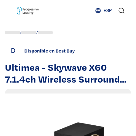
Skip to content
ESP
/
/
D
Disponible en Best Buy
Ultimea - Skywave X60
7.1.4ch Wireless Surround
Sound System for TV, Dolby
Atmos SoundBar with 8"
Wireless Subwoofer, 840W -
Black