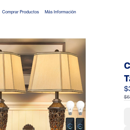
Comprar Productos
Más Información
C
T
T
$
$6
F
T
N