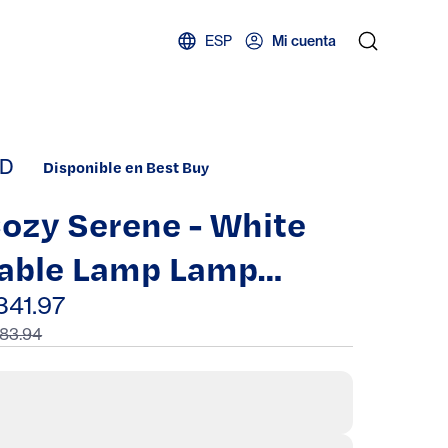
ESP
Mi cuenta
D
Disponible en Best Buy
ozy Serene - White
able Lamp Lamp
ouch Vintage USB
341.97
83.94
ABRIC Control
raditional Bedside
ightstand Lamps