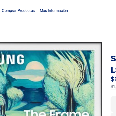
Comprar Productos
Más Información
S
L
S
$
$1
A
S
S