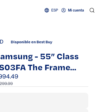
ESP
Mi cuenta
D
Disponible en Best Buy
amsung - 55” Class
S03FA The Frame
eries QLED 4K UHD
994.49
,299.99
rt Mode
amsungVision AI
mart TV w/ Wall