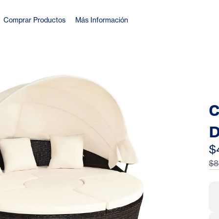
Comprar Productos
Más Información
C
D
S
$
$8
T
B