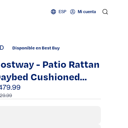
ESP
Mi cuenta
D
Disponible en Best Buy
ostway - Patio Rattan
aybed Cushioned
ofa Adjustable Table
479.99
29.99
op Canopy 3 Pillows -
rown + White