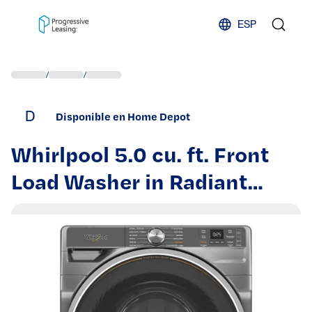
Skip to content
ESP
/
/
D
Disponible en Home Depot
Whirlpool 5.0 cu. ft. Front
Load Washer in Radiant
Silver with Fresh Flow Vent
System