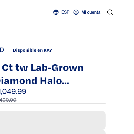
ESP
Mi cuenta
D
Disponible en KAY
 Ct tw Lab-Grown
iamond Halo
eardrop Frame
1,049.99
,400.00
ecklace in 10K White
old