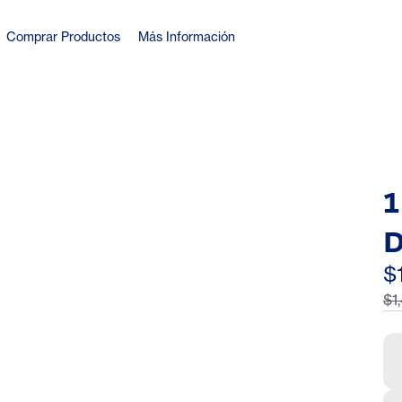
Comprar Productos
Más Información
1
D
T
$
$1
N
G