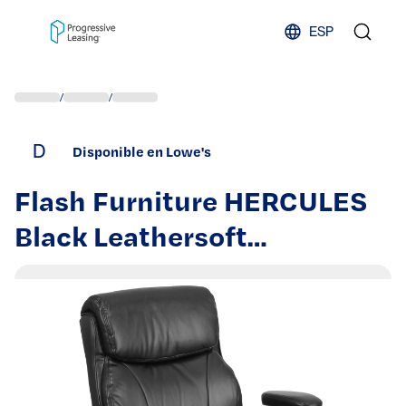
Skip to content
ESP
/
/
D
Disponible en Lowe's
Flash Furniture HERCULES
Black Leathersoft
Contemporary Adjustable
Height Swivel Faux Leather
Desk Chair |
889142002055