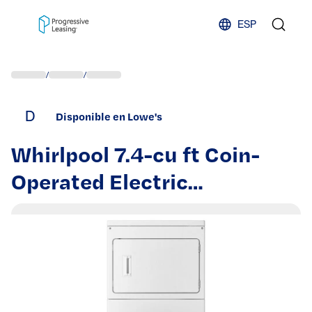
Skip to content
ESP
/
/
D
Disponible en Lowe's
Whirlpool 7.4-cu ft Coin-
Operated Electric
Commercial Dryer ( White ) |
CSP2940HQ