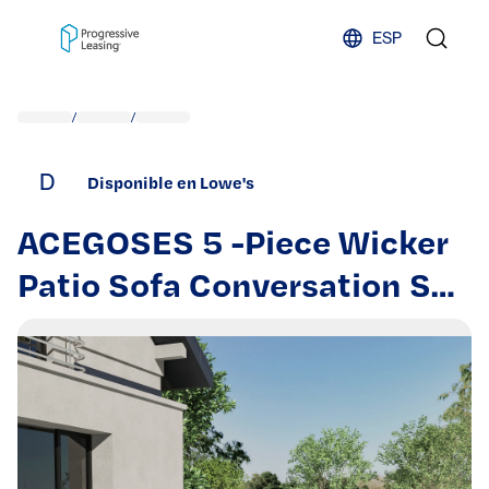
Skip to content
ESP
/
/
D
Disponible en Lowe's
ACEGOSES 5 -Piece Wicker
Patio Sofa Conversation Set
with Gray Cushions | LW-
F700BGY