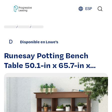
Skip to content
ESP
/
/
D
Disponible en Lowe's
Runesay Potting Bench
Table 50.1-in x 65.7-in x
19.7-in Brown Potting
Bench | HB02GALA-01