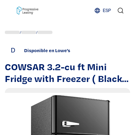
Skip to content
ESP
/
/
D
Disponible en Lowe's
COWSAR 3.2-cu ft Mini
Fridge with Freezer ( Black )
| LSF58MF90B