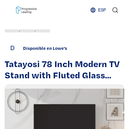
Skip to content
ESP
/
/
D
Disponible en Lowe's
Tatayosi 78 Inch Modern TV
Stand with Fluted Glass
Doors and Adjustable Legs
for TVs Up to 80 Inches in
Black | XH-00144AAB