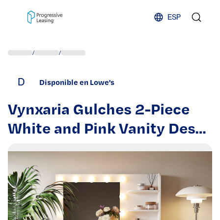
Skip to content
ESP
/
/
D
Disponible en Lowe's
Vynxaria Gulches 2-Piece
White and Pink Vanity Desk
Set with Glass Top 9
Hollywood Bulbs 3 Color
Lighting 6 Drawers Velvet
Storage Stool