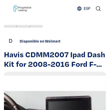
Skip to content
ESP
/
/
D
Disponible en Walmart
Havis CDMM2007 Ipad Dash
Kit for 2008-2016 Ford F-
250 thru F-750