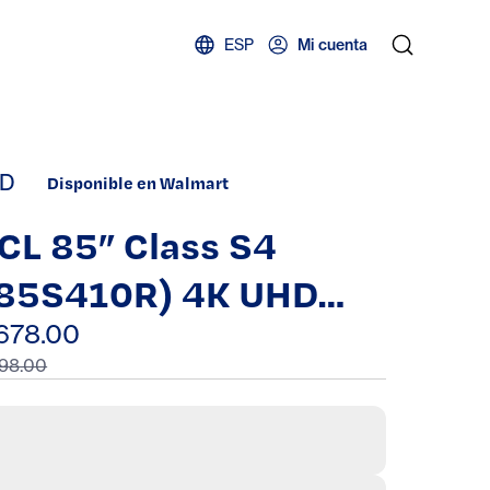
ESP
Mi cuenta
D
Disponible en Walmart
CL 85” Class S4
85S410R) 4K UHD
DR LED Smart TV
678.00
98.00
ith Roku TV