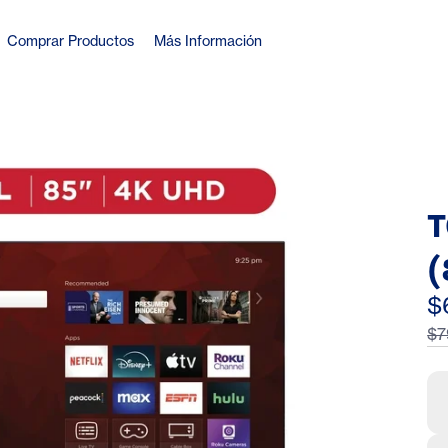
Comprar Productos
Más Información
T
(
H
$
$7
w