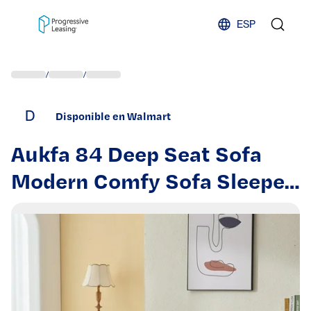
Skip to content
ESP
/
/
D
Disponible en Walmart
Aukfa 84 Deep Seat Sofa
Modern Comfy Sofa Sleeper
Couch for Living Room 2
Pillows Corduroy Beige