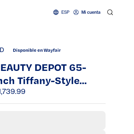
ESP
Mi cuenta
D
Disponible en Wayfair
EAUTY DEPOT 65-
nch Tiffany-Style
tained Glass Floor
1,739.99
amp With Maple Tree
eaves & Owl Accent
ight