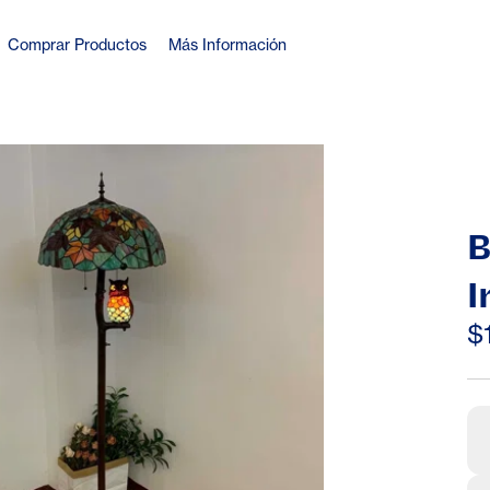
Comprar Productos
Más Información
B
I
S
$
L
L
L