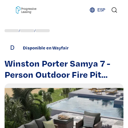
Skip to content
ESP
/
/
D
Disponible en Wayfair
Winston Porter Samya 7 -
Person Outdoor Fire Pit
Seating Group with High
Feet, Cushions, Ottoman