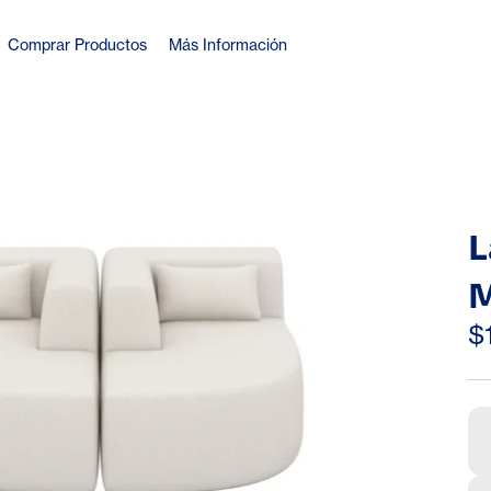
Comprar Productos
Más Información
L
M
S
$
U
C
C