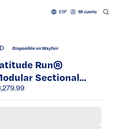
ESP
Mi cuenta
D
Disponible en Wayfair
atitude Run®
odular Sectional
ofa, 144" Modern
1,279.99
pholstered Sectional
ouch With Double
haise Lounge And