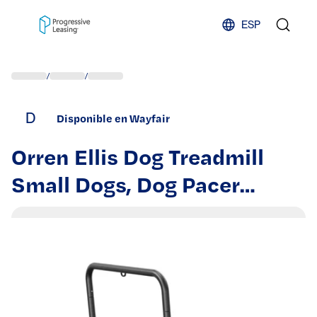
Skip to content
ESP
/
/
D
Disponible en Wayfair
Orren Ellis Dog Treadmill
Small Dogs, Dog Pacer
Treadmill For Healthy & Fit
Pets