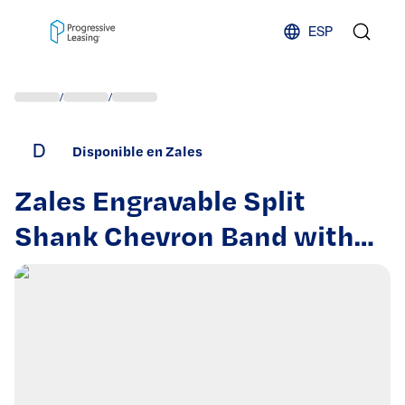
Skip to content
ESP
/
/
D
Disponible en Zales
Zales Engravable Split
Shank Chevron Band with
Gemstone or Diamond
Accent