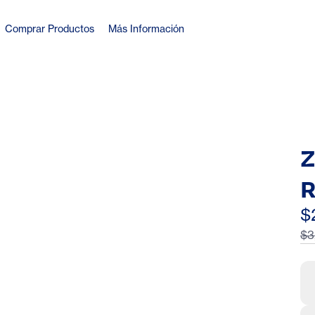
Comprar Productos
Más Información
Z
R
2
$
$3