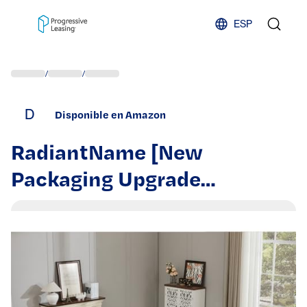
Skip to content
ESP
/
/
D
Disponible en Amazon
RadiantName [New
Packaging Upgrade
Oversized Modular
Sectional Sofa Set, L
Shaped
Couch,Corduroy,Upholstered