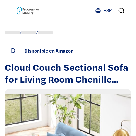
Skip to content
ESP
/
/
D
Disponible en Amazon
Cloud Couch Sectional Sofa
for Living Room Chenille
Blue Exquisite Stylish
Design Living Room Decor
Comfortable Elegant
Seating