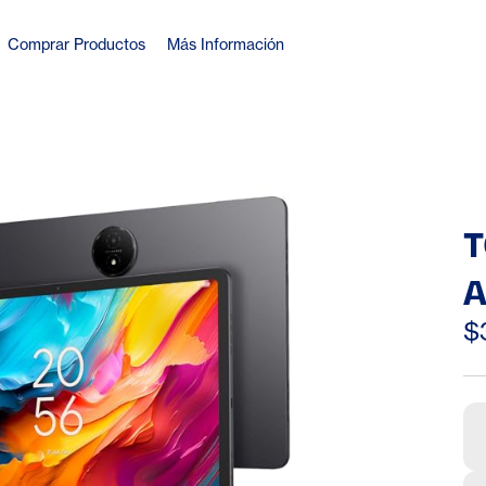
Comprar Productos
Más Información
T
A
2
$
D
P
4