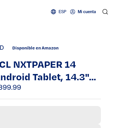
ESP
Mi cuenta
D
Disponible en Amazon
CL NXTPAPER 14
ndroid Tablet, 14.3"
56GB Drawing Pad &
399.99
igital Notebook,
aper-Like Display,
096-Level Stylus