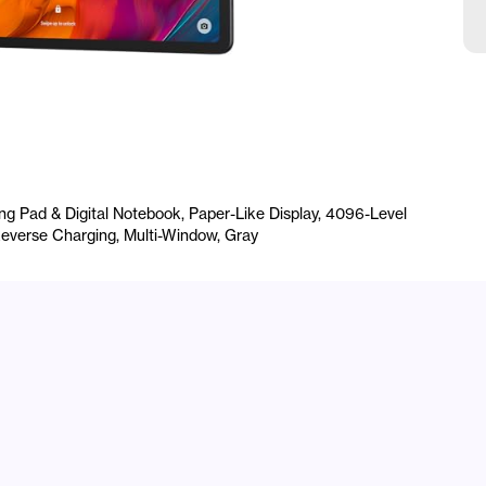
C
B
C
 Pad & Digital Notebook, Paper-Like Display, 4096-Level
W
verse Charging, Multi-Window, Gray