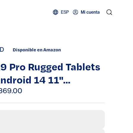
ESP
Mi cuenta
D
Disponible en Amazon
9 Pro Rugged Tablets
ndroid 14 11"
FHD+20080mah
369.00
ablet
16MP+64MP+0.08MP
amera 6GB+256GB