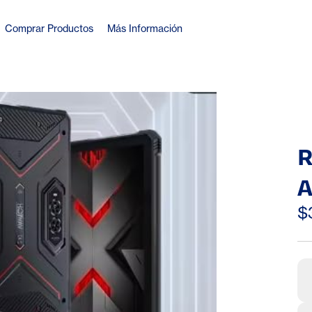
Comprar Productos
Más Información
R
A
$
T
C