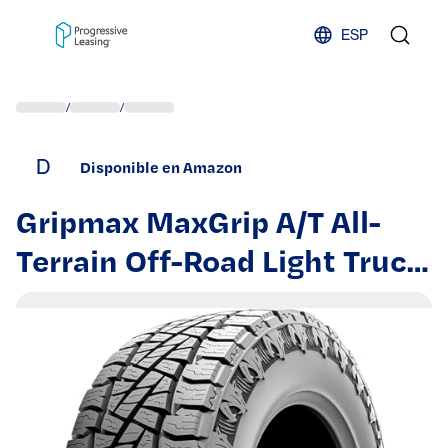
Skip to content
ESP
/
/
D
Disponible en Amazon
Gripmax MaxGrip A/T All-
Terrain Off-Road Light Truck
Radial Tire-LT285/70R17
285/70/17 285/70-17
126/123S Load Range E LRE
10-Ply BSW Black Side Wall