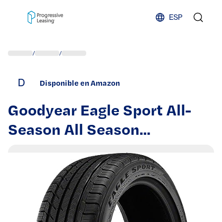
Skip to content
ESP
/
/
D
Disponible en Amazon
Goodyear Eagle Sport All-
Season All Season
275/40ZR20 106Y XL
Passenger Tire