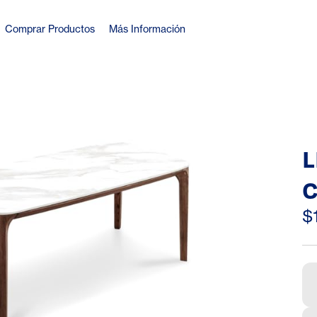
Comprar Productos
Más Información
L
C
M
$
D
W
U