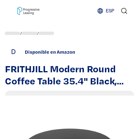
Skip to content
ESP
/
/
D
Disponible en Amazon
FRITHJILL Modern Round
Coffee Table 35.4" Black,
Cylindrical Accent Table
with Ribbed Texture Design,
Contemporary Living Room
Furniture, Apartment