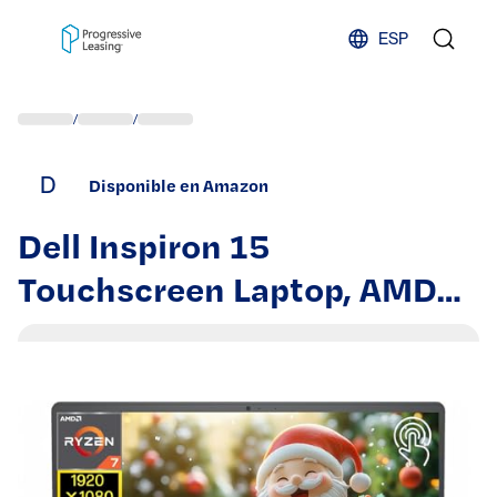
Skip to content
ESP
/
/
D
Disponible en Amazon
Dell Inspiron 15
Touchscreen Laptop, AMD
Ryzen 7 7730U, 15.6'' Anti-
Glare FHD Display, 64GB
RAM, 2TB SSD, AMD Radeon
Graphics, Windows 11 Pro,