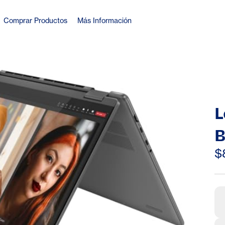
Comprar Productos
Más Información
L
B
W
$
I
1
1