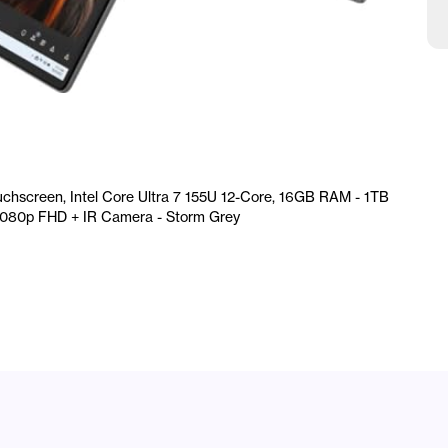
6
T
F
S
hscreen, Intel Core Ultra 7 155U 12-Core, 16GB RAM - 1TB
4-1080p FHD + IR Camera - Storm Grey