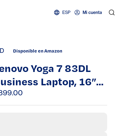
ESP
Mi cuenta
D
Disponible en Amazon
enovo Yoga 7 83DL
usiness Laptop, 16”
UXGA Touchscreen,
899.00
ntel Core Ultra 7 155U
2-Core, 16GB RAM -
TB SSD, W10H - Wi-Fi