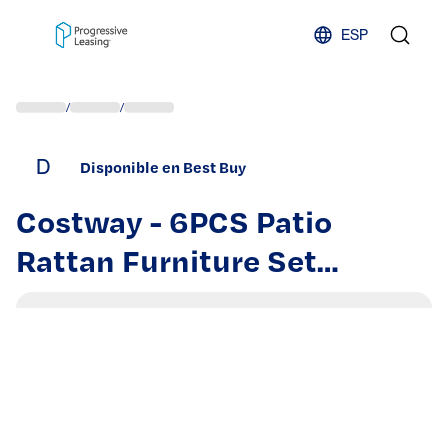
Skip to content
ESP
/
/
D
Disponible en Best Buy
Costway - 6PCS Patio
Rattan Furniture Set
Cushion Sofa Coffee Table -
Turquoise