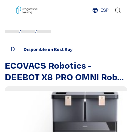
Skip to content
ESP
/
/
D
Disponible en Best Buy
ECOVACS Robotics -
DEEBOT X8 PRO OMNI Robot
Vacuum and Mop, 18000Pa,
OZMO ROLLER Instant Self-
Washing, 12-in-1 Station
Auto Solution Adding -