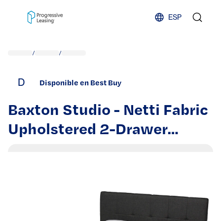
Skip to content
ESP
/
/
D
Disponible en Best Buy
Baxton Studio - Netti Fabric
Upholstered 2-Drawer
Queen Size Platform
Storage Bed - Dark
Grey/Black