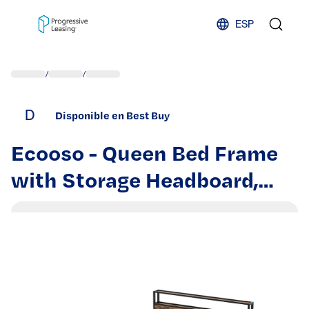
Skip to content
ESP
/
/
D
Disponible en Best Buy
Ecooso - Queen Bed Frame
with Storage Headboard,
LED Light, Charging Station,
No Box Spring Needed, Easy
Assembly - Brown