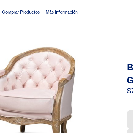
Comprar Productos
Más Información
B
G
F
$
V
W
W