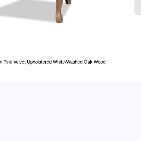
P
cial Pink Velvet Upholstered White-Washed Oak Wood