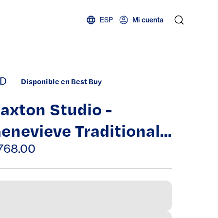
ESP
Mi cuenta
D
Disponible en Best Buy
axton Studio -
enevieve Traditional
rench Provincial Pink
768.00
elvet Upholstered
hite-Washed Oak
ood Armchair - Light