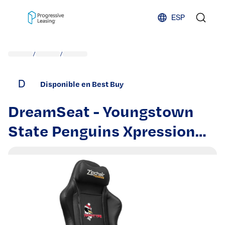
Skip to content
ESP
/
/
D
Disponible en Best Buy
DreamSeat - Youngstown
State Penguins Xpression
PRO Gaming Chair -
Multicolor